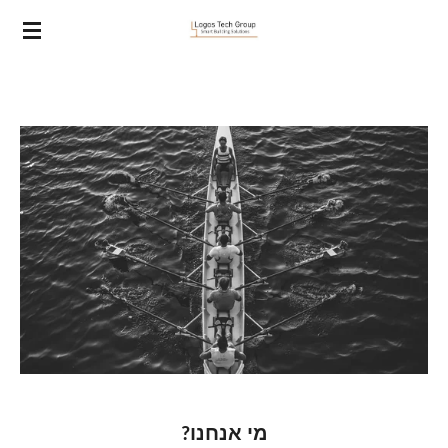
ip
to
in
nt
מי אנחנו?