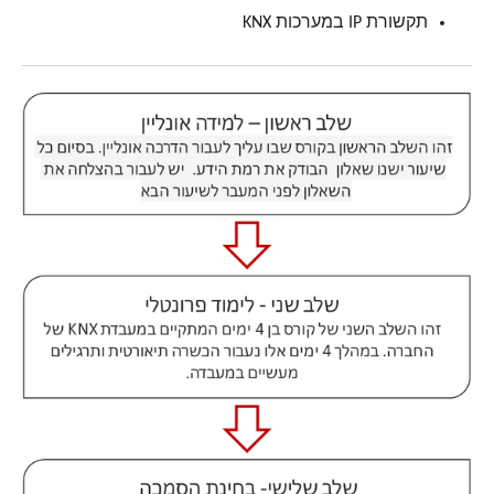
תקשורת IP במערכות KNX