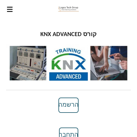
ip
to
in
nt
קורס KNX ADVANCED
הרשמה
התחבר