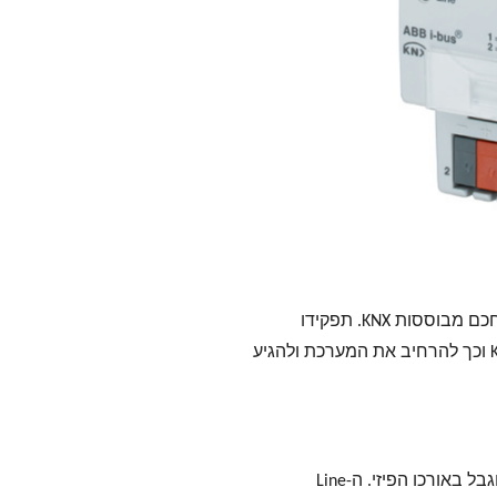
KNX Line Coupler הוא רכיב חיוני במערכות בית חכם מבוססות KNX. תפקידו
העיקרי הוא לאפשר חיבור של 2 מקטעי רשת KNX וכך להרחיב את המערכת ולהגיע
: כל קטע רשת KNX מוגבל באורכו הפיזי. ה-Line