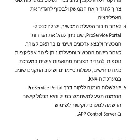
פרויקט ה-KNX כקובץ ETS, בכדי לשלוט במערכות KNX
צריך להגדיר את הממשק ולבסוף להגדיר את
האפליקציה.
לאחר חיבור הפעלת המכשיר, יש להיכנס ל-
ProService Portal, שם ניתן לנהל את הגדרות
המכשיר ולבצע עדכונים ושינויים בהתאם לצורך.
לאחר רישום המכשיר והפעלתו ניתן ליצור אפליקציות
נוספות ולהגדיר תצורות מתואמות אישית במערכת
כמו תרחישים, פעולות טיימרים ושילוב התקנים שונים
במערכת ה-KNX.
יש לשלוח הזמנה ללקוח דרך ProService Portal.
ההזמנה תגיע למשתמש במייל והיא תכלול קישור
הרשמה למערכת וקישור לשימוש
ב-APP Control Server.